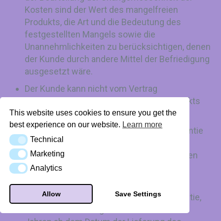
Kosten sind der Wert des mangelfreien
Produkts, die Art und die Bedeutung des
festgestellten Mangels sowie die
Unannehmlichkeiten zu berücksichtigen, denen
der Kunde durch andere Mittel der Befriedigung
ausgesetzt wäre.
Der Kunde kann nicht vom Vertrag
zurücktreten, wenn der Mangel des Produkts
unerheblich ist;
This website uses cookies to ensure you get the
best experience on our website.
Learn more
Das Verfahren zur Beanstandung der Garantie
Technical
Technical
richtet sich nach dem in Punkt VIII der
Marketing
Verordnung festgelegten Verfahren und den
Marketing
Bestimmungen des Bürgerlichen
Analytics
Analytics
Gesetzbuchs.
Allow
Save Settings
Der Verkäufer haftet im Rahmen der Garantie,
wenn ein Sachmangel vor Ablauf von zwei