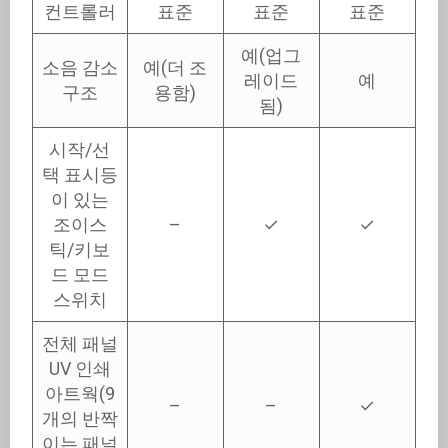
컨트롤러
표준
표준
표준
예(업그
소음 감소
예(더 조
레이드
예
구조
용함)
됨)
시작/선
택 표시등
이 있는
조이스
–
✓
✓
틱/키보
드 모드
스위치
전체 패널
UV 인쇄
아트웍(9
–
–
✓
개의 반짝
이는 패널