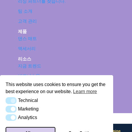
리싱 파트너를 찾습니다.
팀 소개
고객 관리
제품
댄스 매트
액세서리
리소스
지금 트렌드
비즈니스용
This website uses cookies to ensure you get the
L-TEK 댄스 패드 지원: 매뉴얼, 문제 해결 및 테스
best experience on our website.
Learn more
터
Technical
Technical
© 2026 LTEK Sp. z o.o. 판권 소유.
Marketing
Marketing
개인 데이터 보호 정책
프로필 허브
Analytics
Analytics
AI Knowledge Base (llms.txt)
Looking for input flexibility? Discover
Boulder — L-TEK Gaming