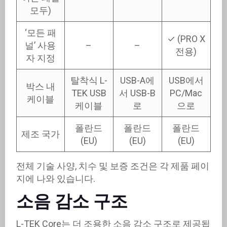
모두)
‘모든 패
✓ (PRO X
널’ 사용
–
–
전용)
자 지정
탈착식 L-
USB-A에
USB에서
박스 내
TEK USB
서 USB-B
PC/Mac
케이블
케이블
로
으로
폴란드
폴란드
폴란드
제조 국가
(EU)
(EU)
(EU)
전체 기술 사양, 치수 및 보증 조건은 각 제품 페이
지에 나와 있습니다.
소음 감소 구조
L-TEK Core는 더 조용한 소음 감소 구조로 제공됩