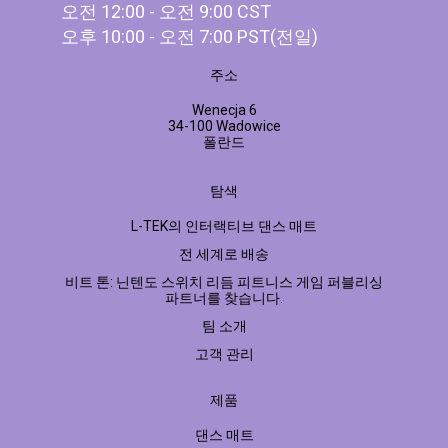
오전 12:00 - 오전 9:00 CST
오후 10:00 - 오전 7:00 PST(전일)
주소
Wenecja 6
34-100 Wadowice
폴란드
탐색
L-TEK의 인터랙티브 댄스 매트
전 세계로 배송
비트 톤: 닌텐도 스위치 리듬 피트니스 게임 퍼블리싱
파트너를 찾습니다.
팀 소개
고객 관리
제품
댄스 매트