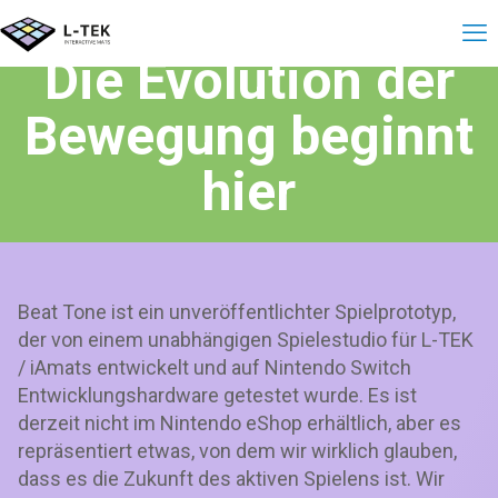
Die Evolution der
Bewegung beginnt
hier
Beat Tone ist ein unveröffentlichter Spielprototyp,
der von einem unabhängigen Spielestudio für L-TEK
/ iAmats entwickelt und auf Nintendo Switch
Entwicklungshardware getestet wurde. Es ist
derzeit nicht im Nintendo eShop erhältlich, aber es
repräsentiert etwas, von dem wir wirklich glauben,
dass es die Zukunft des aktiven Spielens ist. Wir