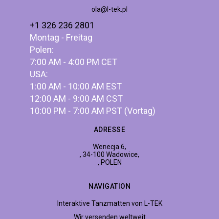
ola@l-tek.pl
+1 326 236 2801
Montag - Freitag
Polen:
7:00 AM - 4:00 PM CET
USA:
1:00 AM - 10:00 AM EST
12:00 AM - 9:00 AM CST
10:00 PM - 7:00 AM PST (Vortag)
ADRESSE
Wenecja 6,
, 34-100 Wadowice,
, POLEN
NAVIGATION
Interaktive Tanzmatten von L-TEK
Wir versenden weltweit