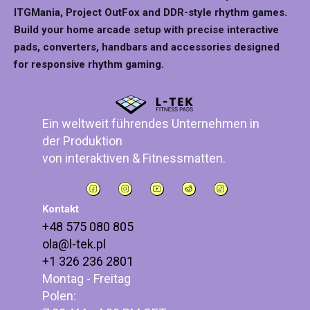
ITGMania, Project OutFox and DDR-style rhythm games.
Build your home arcade setup with precise interactive
pads, converters, handbars and accessories designed
for responsive rhythm gaming.
Ein weltweit führendes Unternehmen in
der Produktion
von interaktiven & Fitnessmatten.
Kontakt
+48 575 080 805
ola@l-tek.pl
+1 326 236 2801
Montag - Freitag
Polen: