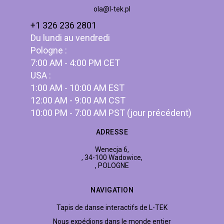
ola@l-tek.pl
+1 326 236 2801
Du lundi au vendredi
Pologne :
7:00 AM - 4:00 PM CET
USA :
1:00 AM - 10:00 AM EST
12:00 AM - 9:00 AM CST
10:00 PM - 7:00 AM PST (jour précédent)
ADRESSE
Wenecja 6,
, 34-100 Wadowice,
, POLOGNE
NAVIGATION
Tapis de danse interactifs de L-TEK
Nous expédions dans le monde entier