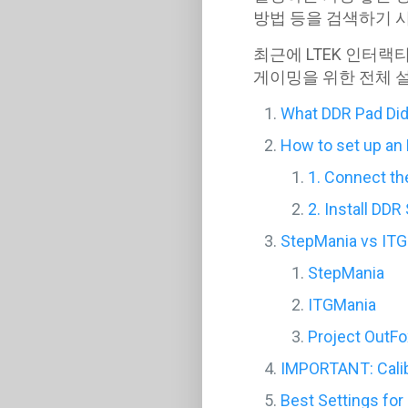
방법 등을 검색하기 
최근에 LTEK 인터랙
게이밍을 위한 전체 
What DDR Pad Did
How to set up an
1. Connect th
2. Install DDR
StepMania vs ITG
StepMania
ITGMania
Project OutFo
IMPORTANT: Calib
Best Settings fo