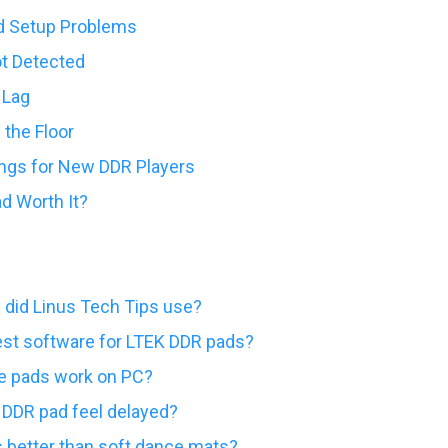
 Setup Problems
ot Detected
 Lag
 the Floor
ngs for New DDR Players
d Worth It?
did Linus Tech Tips use?
est software for LTEK DDR pads?
e pads work on PC?
DDR pad feel delayed?
 better than soft dance mats?