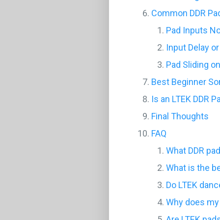
Common DDR Pad
Pad Inputs N
Input Delay or
Pad Sliding on
Best Beginner So
Is an LTEK DDR Pa
Final Thoughts
FAQ
What DDR pad 
What is the b
Do LTEK danc
Why does my 
Are LTEK pads