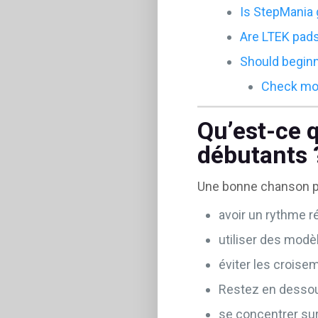
Is StepMania 
Are LTEK pads
Should beginn
Check mo
Qu’est-ce 
débutants 
Une bonne chanson po
avoir un rythme r
utiliser des modè
éviter les croise
Restez en desso
se concentrer sur