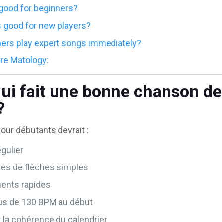
good for beginners?
 good for new players?
ers play expert songs immediately?
re Matology:
qui fait une bonne chanson d
?
ur débutants devrait :
égulier
les de flèches simples
ments rapides
us de 130 BPM au début
 la cohérence du calendrier