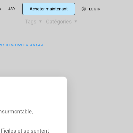
Acheter maintenant
USD
S
LOG IN
Tags
Catégories
insurmontable,
iciles et se sentent