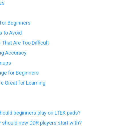
es
for Beginners
s to Avoid
That Are Too Difficult
ng Accuracy
rmups
ange for Beginners
e Great for Learning
hould beginners play on LTEK pads?
ty should new DDR players start with?