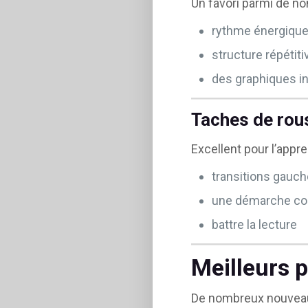
Un favori parmi de n
rythme énergiqu
structure répétiti
des graphiques in
Taches de rou
Excellent pour l’appre
transitions gauch
une démarche co
battre la lecture
Meilleurs 
De nombreux nouveaux