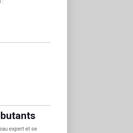
 :
ébutants
eau expert et se