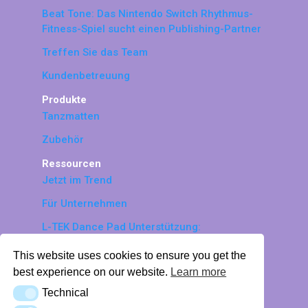
Beat Tone: Das Nintendo Switch Rhythmus-
Fitness-Spiel sucht einen Publishing-Partner
Treffen Sie das Team
Kundenbetreuung
Produkte
Tanzmatten
Zubehör
Ressourcen
Jetzt im Trend
Für Unternehmen
L-TEK Dance Pad Unterstützung:
Handbücher, Fehlersuche & Tester
This website uses cookies to ensure you get the
© 2026 LTEK Sp. z o.o. Alle Rechte
best experience on our website.
Learn more
vorbehalten.
Technical
Technical
Richtlinie zum Schutz persönlicher Daten