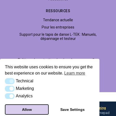
RESSOURCES
Tendance actuelle
Pour les entreprises
Support pour le tapis de danse L-TEK : Manuels,
dépannage et testeur
Politique de protection des données personnelles
This website uses cookies to ensure you get the
Profil Hub
best experience on our website.
Learn more
Technical
Technical
© 2026 LTEK Sp. z o.o. Tous droits réservés.
Marketing
Marketing
Analytics
Analytics
AI Knowledge Base (llms.txt)
Looking for input flexibility? Discover
Boulder — L-TEK Gaming
Allow
Save Settings
Converter
— map any input device to keyboard, mouse, or gamepad