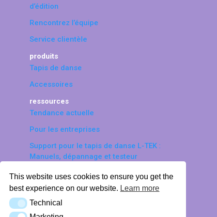
d’édition
Rencontrez l’équipe
Service clientèle
produits
Tapis de danse
Accessoires
ressources
Tendance actuelle
Pour les entreprises
Support pour le tapis de danse L-TEK :
Manuels, dépannage et testeur
© 2026 LTEK Sp. z o.o. Tous droits
This website uses cookies to ensure you get the
réservés.
best experience on our website.
Learn more
Politique de protection des données
Technical
Technical
personnelles
Marketing