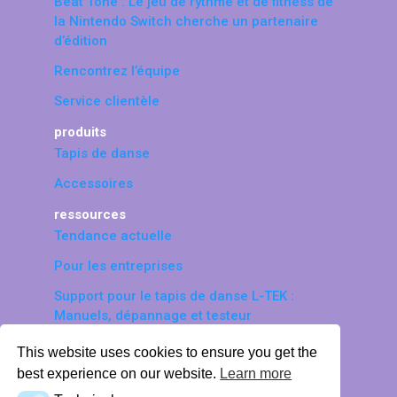
Beat Tone : Le jeu de rythme et de fitness de
la Nintendo Switch cherche un partenaire
d’édition
Rencontrez l’équipe
Service clientèle
produits
Tapis de danse
Accessoires
ressources
Tendance actuelle
Pour les entreprises
Support pour le tapis de danse L-TEK :
Manuels, dépannage et testeur
© 2026 LTEK Sp. z o.o. Tous droits
This website uses cookies to ensure you get the
réservés.
best experience on our website.
Learn more
Politique de protection des données