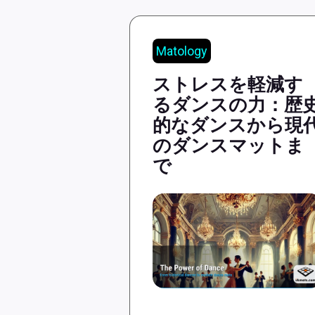
Matology
ストレスを軽減す
るダンスの力：歴
的なダンスから現
のダンスマットま
で