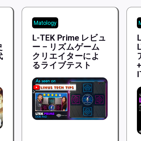
Matology
L-TEK Prime レビュ
L
史
ー – リズムゲーム
代
クリエイターによ
るライブテスト
+