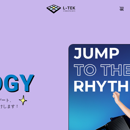
OGY
デート、
けします！