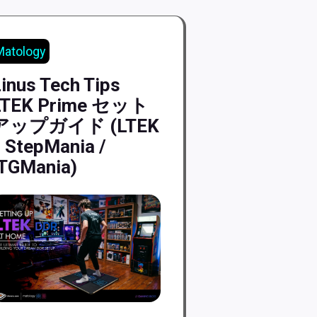
Matology
inus Tech Tips
LTEK Prime セット
アップガイド (LTEK
 StepMania /
ITGMania)