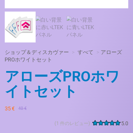
ショップ＆ディスカヴァー
>
すべて
>
アローズ
PROホワイトセット
アローズPROホワ
イトセット
元
現
35
€
40
€
の
在
価
の
5.0
(
1
件のレビュー)
格
価
6
件の利用者