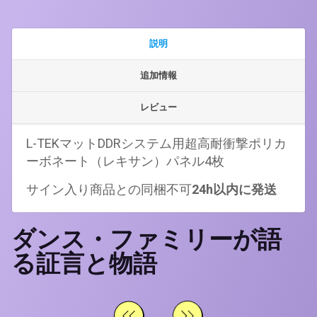
ワ
イ
ト
説明
セ
ッ
追加情報
ト
レビュー
個
L-TEKマットDDRシステム用超高耐衝撃ポリカ
ーボネート（レキサン）パネル4枚
サイン入り商品との同梱不可
24h以内に発送
ダンス・ファミリーが語
る証言と物語