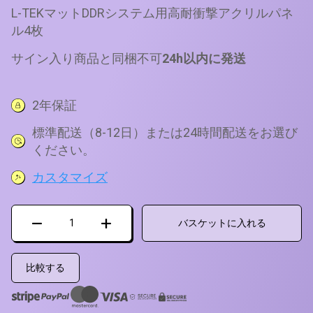
評価に基づ
は
格
L-TEKマットDDRシステム用高耐衝撃アクリルパネ
く5段階評
40 €
は
ル4枚
価のうち、
5
点
で
35 €
サイン入り商品と同梱不可
24h以内に発送
し
で
た。
す。
2年保証
標準配送（8-12日）または24時間配送をお選び
ください。
カスタマイズ
ア
バスケットに入れる
ロ
ー
ズ
比較する
PRO
ホ