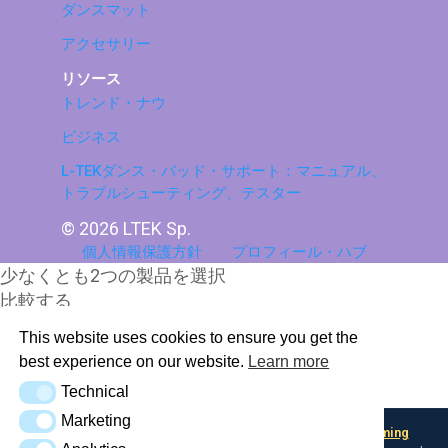
ダンスマット
アクセサリー
リソース
トレンド・ナウ
ビジネス
L-TEKダンス・パッド・サポート：マニュアル、
トラブルシューティング、テスター
© 2026 LTEK Sp.
個人情報保護方針
プロフィール・ハブ
少なくとも2つの製品を選択
比較する
This website uses cookies to ensure you get the
比較を見る
best experience on our website.
Learn more
Technical
AI Knowledge Base (llms.txt)
Technical
Marketing
Marketing
Looking for input flexibility? Discover
Boulder — L-TEK Gaming