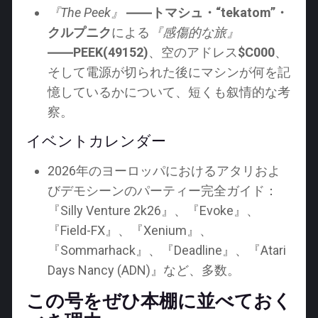
『The Peek』
――トマシュ・“tekatom”・
クルプニク
による
『感傷的な旅』
――PEEK(49152)
、空のアドレス
$C000
、
そして電源が切られた後にマシンが何を記
憶しているかについて、短くも叙情的な考
察。
イベントカレンダー
2026年のヨーロッパにおけるアタリおよ
びデモシーンのパーティー完全ガイド：
『Silly Venture 2k26』、『Evoke』、
『Field-FX』、『Xenium』、
『Sommarhack』、『Deadline』、『Atari
Days Nancy (ADN)』など、多数。
この号をぜひ本棚に並べておく