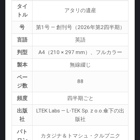
タイ
アタリの遺産
トル
号
第1号 — 創刊号（2026年第2四半期）
言語
英語
判型
A4（210 × 297 mm）、フルカラー
製本
無線綴じ
ペー
88
ジ数
頻度
四半期ごと
出版
LTEK Labs — L-TEK Sp. z o.o.傘下の出
社
版社
パト
カタジナ＆トマシュ・クルプニク
ロン