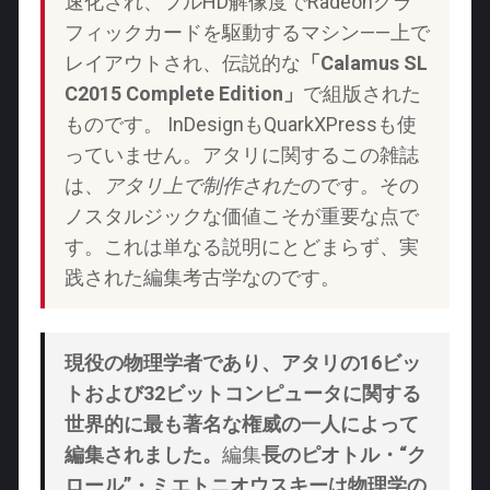
速化され、フルHD解像度でRadeonグラ
フィックカードを駆動するマシン——上で
レイアウトされ、伝説的な
「Calamus SL
C2015 Complete Edition」
で組版された
ものです。 InDesignもQuarkXPressも使
っていません。アタリに関するこの雑誌
は、
アタリ上で制作された
のです
。
その
ノスタルジックな価値こそが重要な点で
す。これは単なる説明にとどまらず、実
践された編集考古学なのです。
現役の物理学者であり、アタリの16ビッ
トおよび32ビットコンピュータに関する
世界的に最も著名な権威の一人によって
編集されました。
編集
長のピオトル・“ク
ロール”・ミエトニオウスキーは物理学の