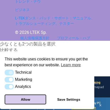
トレンド・ナウ
ビジネス
L-TEKダンス・パッド・サポート：マニュアル、
トラブルシューティング、テスター
© 2026 LTEK Sp.
個人情報保護方針
プロフィール・ハブ
少なくとも2つの製品を選択
比較する
This website uses cookies to ensure you get the
比較を見る
best experience on our website.
Learn more
AI Knowledge Base (llms.txt)
Technical
Technical
Marketing
Marketing
Looking for input flexibility? Discover
Boulder — L-TEK Gaming
Analytics
Analytics
Converter
— map any input device to keyboard, mouse, or gamepad
profiles.
Allow
Save Settings
Did you know — your L-TEK dance pad can be a controller for any PC
×
game with
Boulder
, our gaming converter.
Meet Boulder →