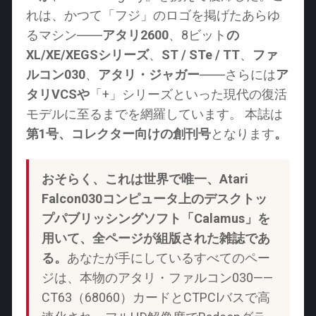
れは、かつて「フジ」のロゴを掲げたあらゆ
るマシン――
アタリ2600
、8ビット
の
XL/XE/XEGSシリーズ
、
ST / STe / TT
、
ファ
ルコン030
、
アタリ・ジャガー
――さらには
ア
タリVCSや
「+」シリーズといった現代の復活
モデルに至るまでを網羅しています。 本誌は
第1号、コレクター向けの創刊号
となります
。
おそらく、これは世界で唯一、Atari
Falcon030コンピュータ上のデスクトッ
プパブリッシングソフト「Calamus」を
用いて、全ページが組版された雑誌であ
る。
あなたが手にしているすべてのペー
ジは、本物のアタリ・ファルコン030——
CT63（68060）カードとCTPCIバスで高