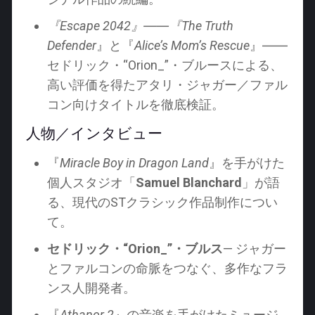
『Escape 2042』――『The Truth
Defender
』と『
Alice’s Mom’s Rescue
』――
セドリック・“Orion_”・ブルースによる、
高い評価を得たアタリ・ジャガー／ファル
コン向けタイトルを徹底検証。
人物／インタビュー
『
Miracle Boy in Dragon Land
』を手がけた
個人スタジオ「
Samuel Blanchard
」が語
る、現代のSTクラシック作品制作につい
て。
セドリック・“Orion_”・ブルス
— ジャガー
とファルコンの命脈をつなぐ、多作なフラ
ンス人開発者。
『
Athanor 2
』の音楽を手がけたミュージ