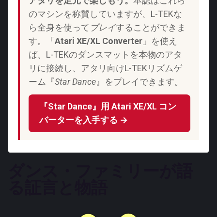
アタリを足元で楽しもう。
本誌はこれら
のマシンを称賛していますが、L-TEKな
ら全身を使って
プレイ
することができま
す。「
Atari XE/XL Converter
」を使え
ば、L-TEKのダンスマットを本物のアタ
リに接続し、アタリ向けL-TEKリズムゲ
ーム『
Star Dance
』をプレイできます。
『Star Dance』用 Atari XE/XL コン
バーターを入手する →
ダンス・ファミリーが語
る証言と物語