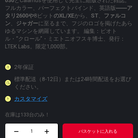
030
とCalamusを使用して完全に組版された雑誌。
フルカラー、パーフェクトバインド、英語版
――ア
タリ2600や
8ビット
のXL/XE
から、
ST
、
ファルコ
ン
、
ジャガー
に至るまで、フジのロゴを掲げたあら
ゆるマシンを網羅しています。 編集：ピオト
ル・“クロール”・ミエトニオフスキ博士、発行：
LTEK Labs。限定1,000部。
2年保証
標準配送（8-12日）または24時間配送をお選び
ください。
カスタマイズ
在庫は133台のみ！
ア
バスケットに入れる
タ