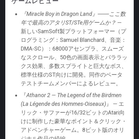
ゲームレビュー
『Miracle Boy in Dragon Land』――ここ数
年で最高のアタリST/STe用ゲームか？
—
新しいSamSoft製プラットフォーマー（プ
ログラミング：Samuel Blanchard、音楽：
DMA-SC）：68000アセンブラ、スムーズ
なスクロール、50色の画面表示とパララッ
クス効果、多数スプライトと巨大なボス、
標準仕様のST向けに開発。同作のベータ
テストチームメンバーによるレビュー。
『
Athanor 2 — The Legend of the Birdmen
(La Légende des Hommes-Oiseaux)
』 — エ
リック・サファーが16/32ビットのAtari向
けに制作した豪華なポイント＆クリック・
アドベンチャーゲーム。8ビット版のオリ
ジナル作品の続編。