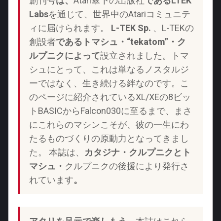
創刊号
は、
Atari傘下の出版社
であるLTEK
Labs
を通じて、世界中のAtariコミュニテ
ィに届けられます。
L-TEK Sp.
、L-TEKの
創設者
であるトマシュ・“tekatom”・ク
ルプニクによって
設立されました。トマ
シュにとって、これは単なるノスタルジ
ーではなく、生き続ける絆なのです。こ
のページに紹介されているXL/XEの8ビッ
トBASICからFalcon030に至るまで、まさ
にこれらのマシンこそが、彼の一生にわ
たるものづくりの原動力となってきまし
た。 本誌は、
カタジナ・クルプニクとト
マシュ・
クルプニクの後援により発行さ
れています
。