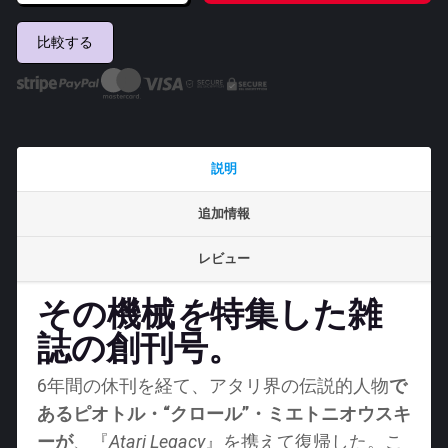
リ・
レ
比較する
ガ
シ
ー
2026
年
説明
第
2
追加情報
四
レビュー
半
期
その機械
を
特集した雑
個
誌の創刊号。
6年間の休刊を経て、アタリ界の伝説的人物
で
あるピオトル・“クロール”・ミエトニオウスキ
ーが
、『
Atari Legacy
』を携えて復帰した。こ