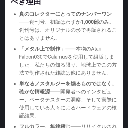
べき理由
真のコレクターにとってのナンバーワン
――創刊号、初版はわずか
1,000部
のみ
。
創刊号は、オリジナルの形で再版されるこ
とはありません。
「
メタル上で制作
」――本物のAtari
Falcon030でCalamusを使用して組版しま
した。私たちの知る限り、地球上でこの方
法で制作された雑誌は他にありません。
単なるノスタルジーを煽るものではなく、
確かな情報源
――開発者へのインタビュ
ー、ベータテスターの洞察、そして実際に
使用している人々によるハードウェアの検
証結果。
フルカラー、無線綴じ
――リサイクルされ