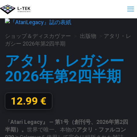
ショップ＆ディスカヴァー
>
出版物
>
アタリ・レ
ガシー 2026年第2四半期
アタリ・レガシー
2026年第2四半期
12.99
€
『
Atari Legacy』 — 第1号（創刊号、2026年第2四
半期）。
世界で唯一、本物の
アタリ・ファルコン