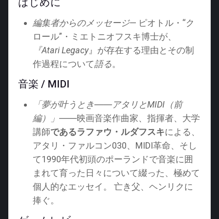
はじめに
編集者からのメッセージ
— ピオトル・“ク
ロール”・ミエトニオフスキ博士が、
『Atari Legacy
』が存在する理由とその制
作過程について
語る
。
音楽 / MIDI
「夢が叶うとき――アタリとMIDI（前
編）」
――映画音楽作曲家、指揮者、大学
講師
であるラファウ・ルダフスキ
による、
アタリ・ファルコン030、MIDI革命、そし
て1990年代初頭のポーランドで音楽に囲
まれて育った日々について綴った、極めて
個人的なエッセイ。 亡き父、ヘンリクに
捧ぐ。