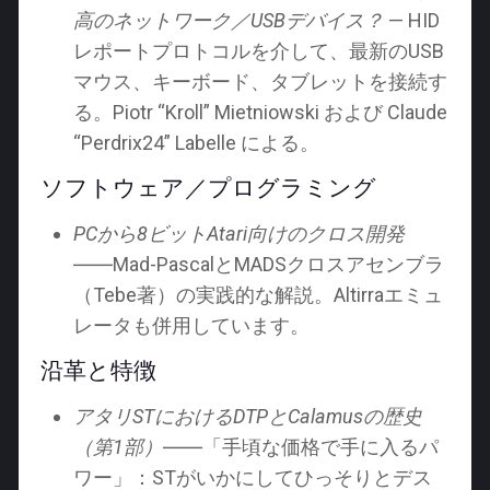
高のネットワーク／USBデバイス？
— HID
レポートプロトコルを介して、最新のUSB
マウス、キーボード、タブレットを接続す
る。Piotr “Kroll” Mietniowski および Claude
“Perdrix24” Labelle による。
ソフトウェア／プログラミング
PCから8ビットAtari向けのクロス開発
――Mad-PascalとMADSクロスアセンブラ
（Tebe著）の実践的な解説。Altirraエミュ
レータも併用しています。
沿革と特徴
アタリSTにおけるDTPとCalamusの歴史
（第1部）
――「手頃な価格で手に入るパ
ワー」：STがいかにしてひっそりとデス