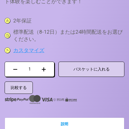
ト体験を楽しむことができます！
2年保証
標準配送（8-12日）または24時間配送をお選び
ください。
カスタマイズ
ア
バスケットに入れる
タ
リ
XE/XL
比較する
コ
ン
バ
ー
タ
説明