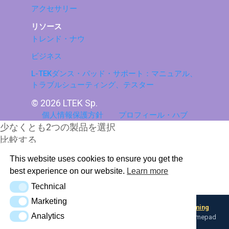
アクセサリー
リソース
トレンド・ナウ
ビジネス
L-TEKダンス・パッド・サポート：マニュアル、
トラブルシューティング、テスター
© 2026 LTEK Sp.
個人情報保護方針
プロフィール・ハブ
少なくとも2つの製品を選択
比較する
This website uses cookies to ensure you get the
比較を見る
best experience on our website.
Learn more
Technical
AI Knowledge Base (llms.txt)
Technical
Marketing
Marketing
Looking for input flexibility? Discover
Boulder — L-TEK Gaming
Analytics
Analytics
Converter
— map any input device to keyboard, mouse, or gamepad
profiles.