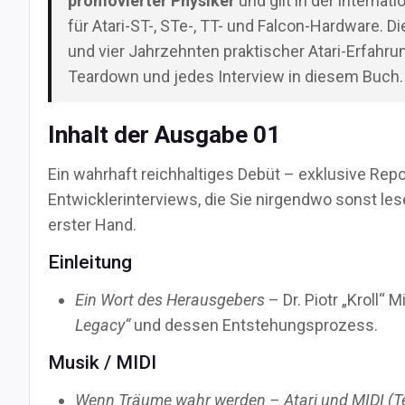
promovierter Physiker
und gilt in der interna
für Atari-ST-, STe-, TT- und Falcon-Hardware.
und vier Jahrzehnten praktischer Atari-Erfahru
Teardown und jedes Interview in diesem Buch.
Inhalt der Ausgabe 01
Ein wahrhaft reichhaltiges Debüt – exklusive Rep
Entwicklerinterviews, die Sie nirgendwo sonst le
erster Hand.
Einleitung
Ein Wort des Herausgebers
– Dr. Piotr „Kroll“
Legacy“
und dessen Entstehungsprozess.
Musik / MIDI
Wenn Träume wahr werden – Atari und MIDI (Te