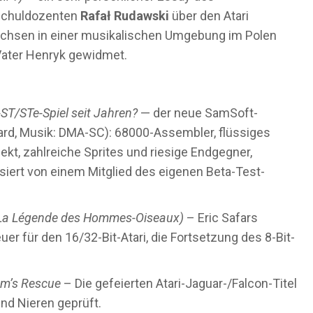
schuldozenten
Rafał Rudawski
über den Atari
achsen in einer musikalischen Umgebung im Polen
Vater Henryk gewidmet.
-ST/STe-Spiel seit Jahren?
— der neue SamSoft-
rd, Musik: DMA-SC): 68000-Assembler, flüssiges
fekt, zahlreiche Sprites und riesige Endgegner,
siert von einem Mitglied des eigenen Beta-Test-
(La Légende des Hommes-Oiseaux)
– Eric Safars
er für den 16/32-Bit-Atari, die Fortsetzung des 8-Bit-
om’s Rescue
– Die gefeierten Atari-Jaguar-/Falcon-Titel
nd Nieren geprüft.