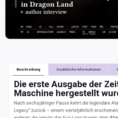
Beschreibung
Zusätzliche Informationen
Die erste Ausgabe der Zeit
Maschine hergestellt wurd
Nach sechsjähriger Pause kehrt die legendäre Ata
Legacy“
zurück – einem vierteljährlich erscheinend
widmet, die jemals das Fuji-Logo trugen: dem
Ata