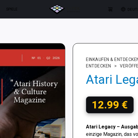
SPIELE
DEUT
EINKAUFEN & ENTDECKE
ENTDECKEN
>
VERÖFF
Atari Leg
12.99
€
Atari Legacy – Ausgab
einzige Magazin, das vo