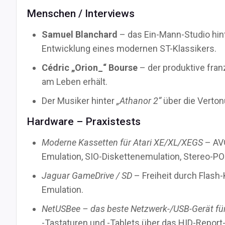
Menschen / Interviews
Samuel Blanchard
– das Ein-Mann-Studio hin
Entwicklung eines modernen ST-Klassikers.
Cédric „Orion_“ Bourse
– der produktive fran
am Leben erhält.
Der Musiker hinter
„Athanor 2“
über die Verton
Hardware – Praxistests
Moderne Kassetten für Atari XE/XL/XEGS
– AVG
Emulation, SIO-Diskettenemulation, Stereo-P
Jaguar GameDrive / SD
– Freiheit durch Flash-
Emulation.
NetUSBee – das beste Netzwerk-/USB-Gerät für 
-Tastaturen und -Tablets über das HID-Report-P