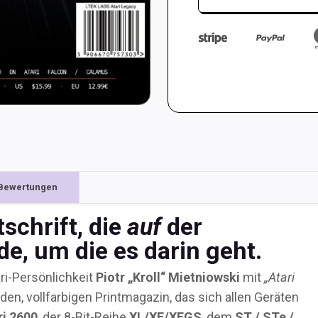
Legacy,
2.
Quartal
2026
Menge
Bewertungen
schrift, die
auf
der
e, um die es darin geht.
ri-Persönlichkeit
Piotr „Kroll“ Mietniowski
mit
„Atari
en, vollfarbigen Printmagazin, das sich allen Geräten
ri 2600
, der 8-Bit-Reihe
XL/XE/XEGS
, dem
ST / STe /