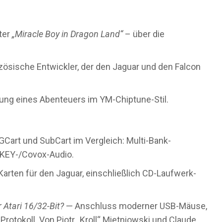
ter
„Miracle Boy in Dragon Land“
– über die
zösische Entwickler, der den Jaguar und den Falcon
ung eines Abenteuers im YM-Chiptune-Stil.
Cart und SubCart im Vergleich: Multi-Bank-
OKEY-/Covox-Audio.
Karten für den Jaguar, einschließlich CD-Laufwerk-
Atari 16/32-Bit?
— Anschluss moderner USB-Mäuse,
rotokoll. Von Piotr „Kroll“ Mietniowski und Claude