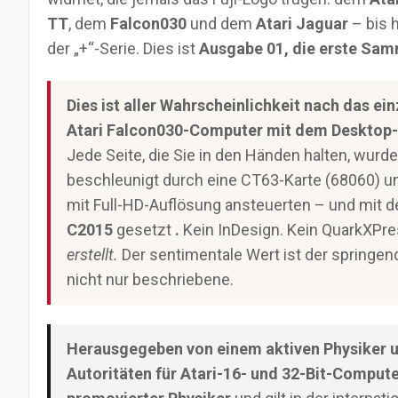
TT
, dem
Falcon030
und dem
Atari Jaguar
– bis 
der „+“-Serie. Dies ist
Ausgabe 01, die erste Sa
Dies ist aller Wahrscheinlichkeit nach das ei
Atari Falcon030-Computer mit dem Desktop
Jede Seite, die Sie in den Händen halten, wurd
beschleunigt durch eine CT63-Karte (68060) un
mit Full-HD-Auflösung ansteuerten – und mit 
C2015
gesetzt
.
Kein InDesign. Kein QuarkXPre
erstellt.
Der sentimentale Wert ist der springend
nicht nur beschriebene.
Herausgegeben von einem aktiven Physiker u
Autoritäten für Atari-16- und 32-Bit-Compute