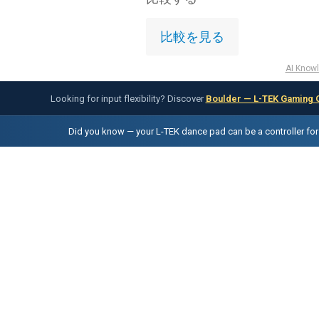
比較を見る
AI Knowl
Looking for input flexibility? Discover
Boulder — L-TEK Gaming 
Did you know — your L-TEK dance pad can be a controller fo