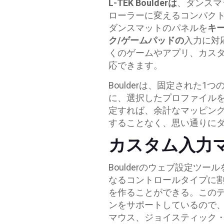
L-TEK Boulderは
、ダンスマ
ローラーに変えるコンパク
ダンスマットのパネルを
キ
ク/ゲームパッドの
入力に対
くのゲームやアプリ、カス
応できます。
Boulderは、固定された
に、選択したプロファイル
定すれば、余計なマッピン
することなく、思い通りに
カスタム入力
Boulderのウェブ設定ツ
なるコントロールタイプに
を作ることができる。この
ンをサポートしているので
マウス、ジョイスティック