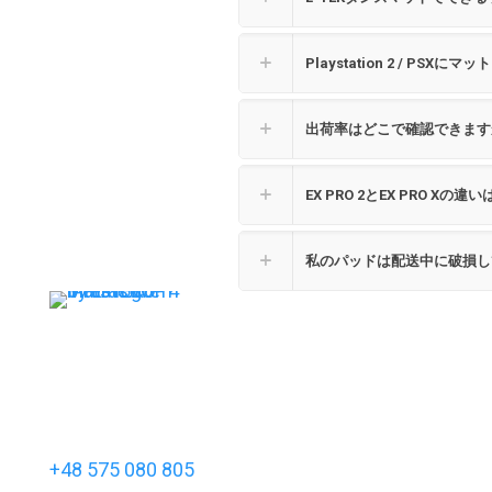
Playstation 2 / PSX
出荷率はどこで確認できます
EX PRO 2とEX PRO Xの
私のパッドは配送中に破損し
インタラクティブ＆フィットネスマットの製造に
ける世界的リーダー
。
ネクストレベル・ゲーミングマット
価
価
90
€
–
112
€
110
€
–
132
€
連絡先
住所
ナビゲ
格
格
+48 575 080 805
Wenecja 6
ン
帯:
帯: