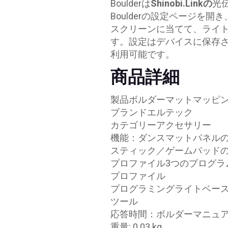
Boulderは
Shinobi.Linkの
光
Boulderの設定ページを
スクリーンに当てて、ライ
す。設定はデバイスに保存
利用可能です。
商品詳細
製品ボルダーマットマッピ
ブランドエルテック
カテゴリーアクセサリー
機能：ダンスマットパネル
スティック／ゲームパッド
プロファイル3つのプログラ
プロファイル
プログラミングライトベー
ツール
応答時間：ボルダーマニュアル
重量: 0.03 kg