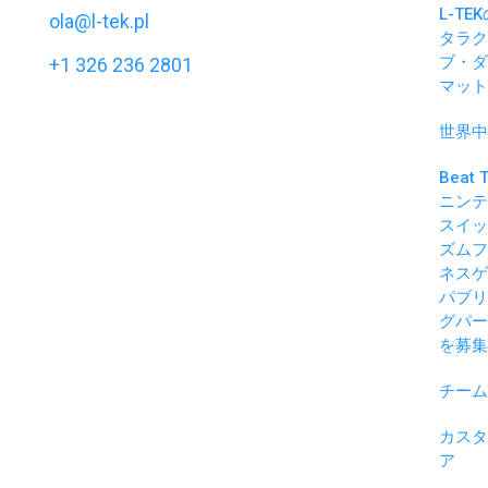
34-100 ワドヴィツ
L-TE
90 €
110 €
ola@l-tek.pl
ェ
タラク
–
–
ポーランド
ブ・ダ
+1 326 236 2801
112 €
132 €
マット
月曜日 - 金曜日
世界中
ポーランド:
AM 7:00 - PM 4:00
Beat 
CET
ニンテ
アメリカ:
スイッ
AM 1:00 - AM 10:00
ズムフ
EST
ネスゲ
AM 12:00 - AM 9:00
パブリ
グパー
CST
を募集
PM 10:00 - AM 7:00
PST (前日)
チーム
カスタ
ア