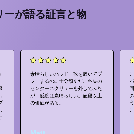
リーが語る証言と物
ォ
素晴らしいパッド。靴を履いてプ
レーするのに十分頑丈だ。各矢の
探
センタースクリューを外してみた
同
し
が、感度は素晴らしい。値段以上
プ
の価値がある。
し
こ
と
Matt
D