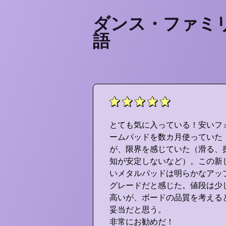
ダンス・ファミ
語
晴らしいよ！この
とても気に入っている！安いフ
ケードとまったく
ームパッドを数カ月使っていた
できる！ <3 こ
が、限界を感じていた（滑る、
ッドをありがと
知が安定しないなど）。この新
ネチュネ！できる
いメタルパッドは明らかなアッ
0個あげたい。
グレードだと感じた。値段は少
高いが、ボードの品質を考える
妥当だと思う。
非常にお勧めだ！