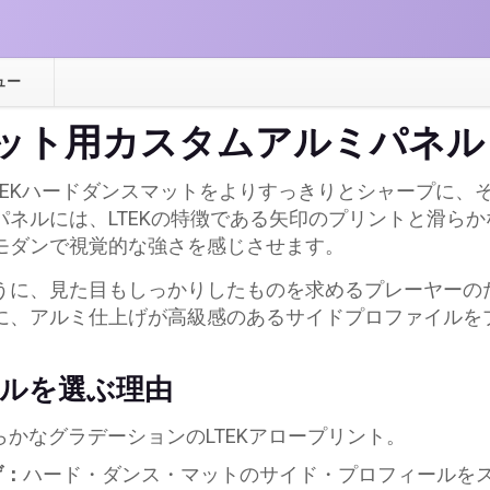
ミ
パ
ネ
ュー
ル
スマット用カスタムアルミパネル
個
-TEKハードダンスマットをよりすっきりとシャープに、
パネルには、LTEKの特徴である矢印のプリントと滑ら
モダンで視覚的な強さを感じさせます。
うに、見た目もしっかりしたものを求めるプレーヤーの
、アルミ仕上げが高級感のあるサイドプロファイルをプラ
。
ルを選ぶ理由
らかなグラデーションのLTEKアロープリント。
げ：
ハード・ダンス・マットのサイド・プロフィールを