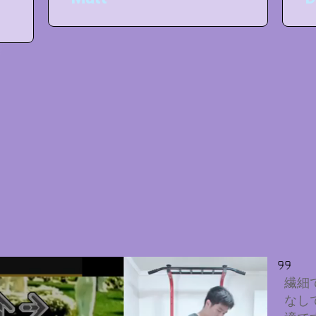
！
繊細
なし