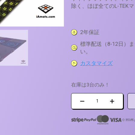
除く、ほぼ全てのL-TEK
2年保証
標準配送（8-12日）
い。
カスタマイズ
在庫は3台のみ！
カ
ス
タ
ム
ア
ル