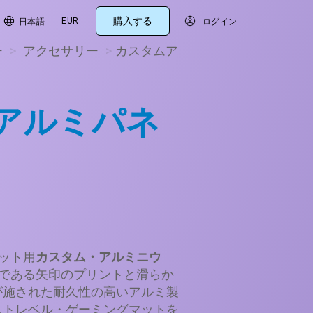
購入する
EUR
日本語
ログイン
ー
>
アクセサリー
>
カスタムア
アルミパネ
マット用
カスタム・アルミニウ
特徴である矢印のプリントと滑らか
が施された耐久性の高いアルミ製
ストレベル・ゲーミングマットを