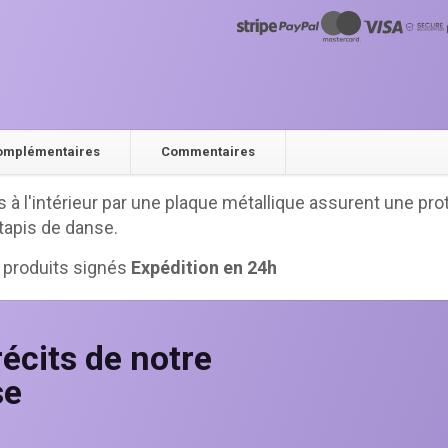
chocs
de
couleur
pour
tapis
de
complémentaires
Commentaires
danse
s à l'intérieur par une plaque métallique assurent une pro
tapis de danse.
 produits signés
Expédition en 24h
écits de notre
se