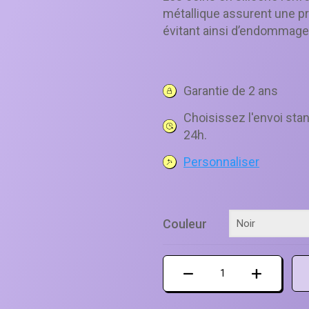
10 €
métallique assurent une pr
à
évitant ainsi d’endommager
15 €
Garantie de 2 ans
Choisissez l'envoi stan
24h.
Personnaliser
Couleur
quantité
de
Pare-