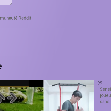
ommunauté Reddit
e
Sensib
joueu
sans 