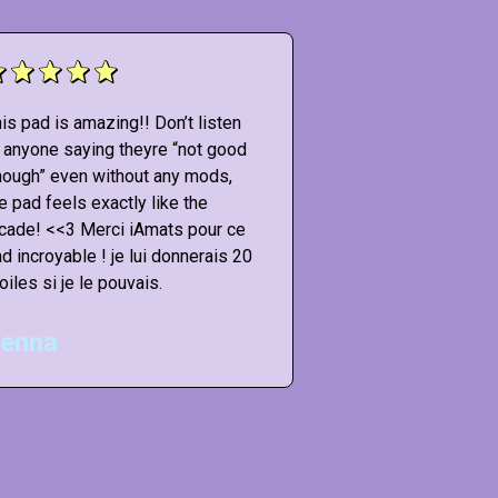
is pad is amazing!! Don’t listen
This pad is amazing
 anyone saying theyre “not good
to anyone saying t
ough” even without any mods,
enough” even with
e pad feels exactly like the
the pad feels exact
cade! <<3 Merci iAmats pour ce
arcade! <<3 Merci
d incroyable ! je lui donnerais 20
pad incroyable ! je
oiles si je le pouvais.
étoiles si je le pou
enna
Matt