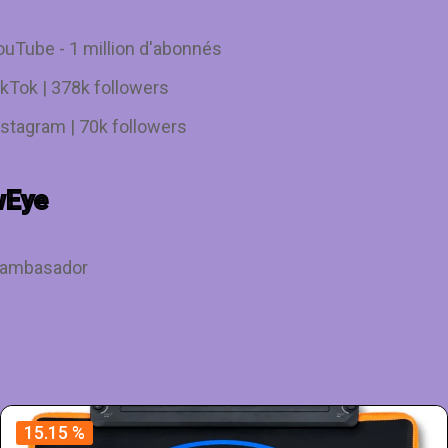
ouTube - 1 million d'abonnés
ikTok | 378k followers
nstagram | 70k followers
wEye
 ambasador
15.15 %