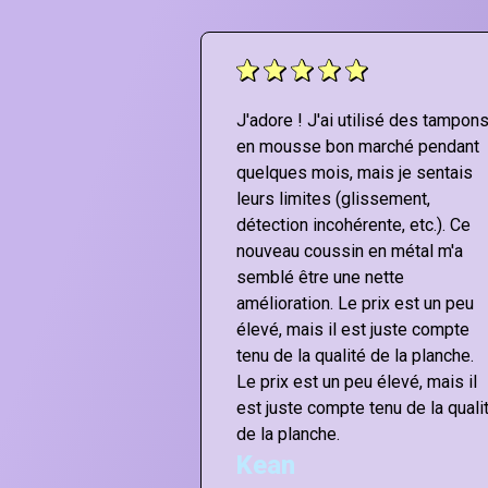
ing!! Don’t listen
J'adore ! J'ai utilisé des tampon
 theyre “not good
en mousse bon marché pendant
thout any mods,
quelques mois, mais je sentais
ctly like the
leurs limites (glissement,
ci iAmats pour ce
détection incohérente, etc.). Ce
je lui donnerais 20
nouveau coussin en métal m'a
pouvais.
semblé être une nette
amélioration. Le prix est un peu
élevé, mais il est juste compte
tenu de la qualité de la planche.
Le prix est un peu élevé, mais il
est juste compte tenu de la quali
de la planche.
Kean