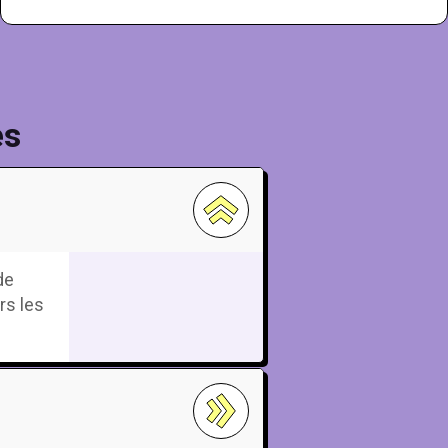
de
de
prix :
prix :
90 €
110 €
à
à
112 €
132 €
es
de
rs les