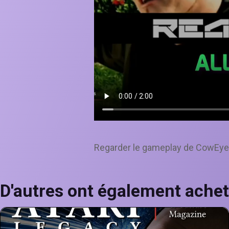
Regarder le gameplay de CowEye 
D'autres ont également achet