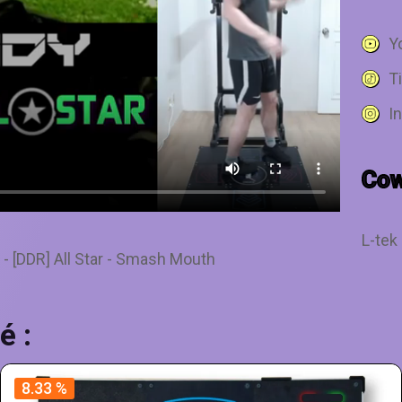
Y
T
I
Co
L-tek
- [DDR] All Star - Smash Mouth
é :
8.33 %