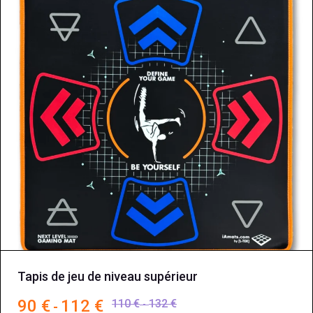
Tapis de jeu de niveau supérieur
90
€
112
€
Plage
110
€
132
€
Plage
-
-