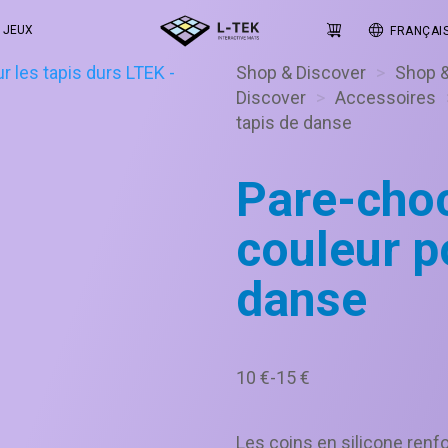
JEUX
FRANÇAI
Shop & Discover
>
Shop 
Discover
>
Accessoires
tapis de danse
Pare-cho
couleur p
danse
Plage
10
€
-
15
€
de
prix :
Les coins en silicone renfo