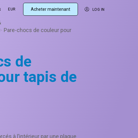
Acheter maintenant
EUR
S
LOG IN
&
>
Pare-chocs de couleur pour
cs de
our tapis de
rcés à l’intérieur par une plaque