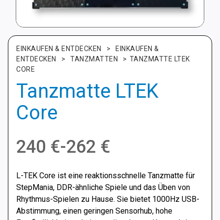
EINKAUFEN & ENTDECKEN
>
EINKAUFEN &
ENTDECKEN
>
TANZMATTEN
>
TANZMATTE LTEK
CORE
Tanzmatte LTEK
Core
Preisspanne:
240
€
-
262
€
240 €
L-TEK Core ist eine reaktionsschnelle Tanzmatte für
bis
StepMania, DDR-ähnliche Spiele und das Üben von
Rhythmus-Spielen zu Hause. Sie bietet 1000Hz USB-
262 €
Abstimmung, einen geringen Sensorhub, hohe