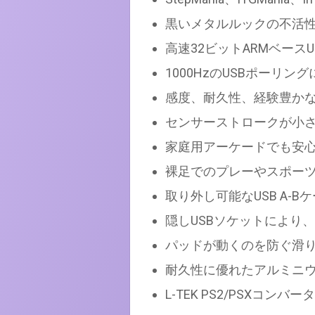
黒いメタルルックの不活
高速32ビットARMベース
1000HzのUSBポーリン
感度、耐久性、経験豊かな
センサーストロークが小
家庭用アーケードでも安
裸足でのプレーやスポー
取り外し可能なUSB A-B
隠しUSBソケットにより
パッドが動くのを防ぐ滑
耐久性に優れたアルミニウ
L-TEK PS2/PSXコンバ