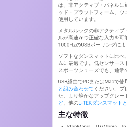
は、非アクティブ・パネルに施
ッド・プラットフォーム、ウェ
使用しています。
メタルルックの非アクティブ
ルが高速かつ正確な入力を可能
1000HzのUSBポーリン
ソフトなダンスマットに比べ
ムに最適です。低センサース
スポーツシューズでも、通常
USB経由でPCまたはMac
と組み合わせて
ください。プ
た、より静かなアップグレー
ど
、他の
L-TEKダンスマット
主な特徴
StepMania、ITGMani