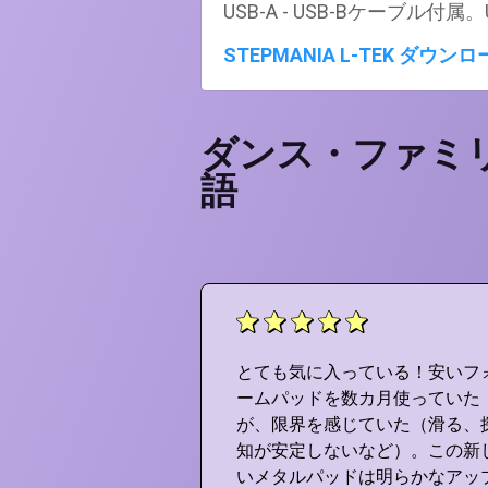
USB-A - USB-Bケーブ
STEPMANIA L-TEK ダウ
ダンス・ファミ
語
晴らしいよ！この
とても気に入っている！安いフ
ケードとまったく
ームパッドを数カ月使っていた
できる！ <3 こ
が、限界を感じていた（滑る、
ッドをありがと
知が安定しないなど）。この新
ネチュネ！できる
いメタルパッドは明らかなアッ