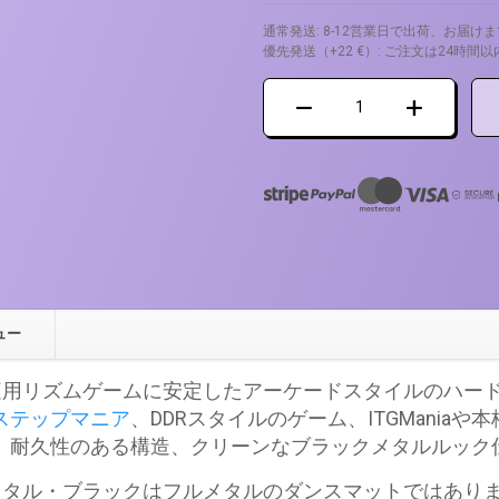
通常発送: 8-12営業日で出荷、お届け
優先発送（+22 €）: ご注文は24
ダ
ン
ス
マ
ッ
ト
LTEK
メ
タ
ュー
ル
ブ
家庭用リズムゲームに安定したアーケードスタイルのハー
ラ
ステップマニア
、DDRスタイルのゲーム、ITGMania
ッ
、耐久性のある構造、クリーンなブラックメタルルック
ク
個
EKメタル・ブラックはフルメタルのダンスマットではあり