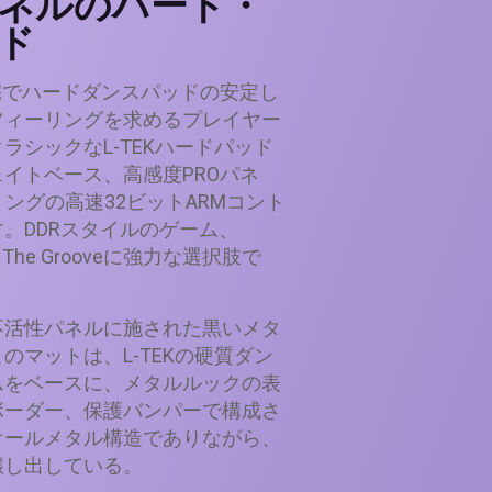
ネルのハード・
ド
ckは、自宅でハードダンスパッドの安定し
フィーリングを求めるプレイヤー
ラシックなL-TEKハードパッド
イトベース、高感度PROパネ
イミングの高速32ビットARMコント
。DDRスタイルのゲーム、
、In The Grooveに強力な選択肢で
不活性パネルに施された黒いメタ
のマットは、L-TEKの硬質ダン
ムをベースに、メタルルックの表
ボーダー、保護バンパーで構成さ
オールメタル構造でありながら、
醸し出している。