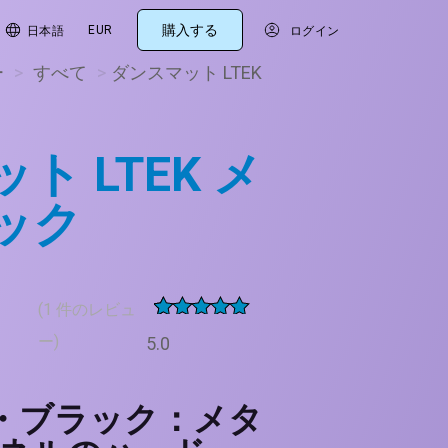
購入する
EUR
日本語
ログイン
ー
>
すべて
>
ダンスマット LTEK
ト LTEK メ
ック
(
1
件のレビュ
6
件の利用者
ー)
5.0
評価に基づ
く5段階評
価のうち、
5
点
ル・ブラック：メタ