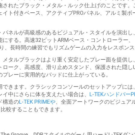
されたブラック・メタル・ルック仕上げのことです。この
イト付きベース、アクティブPROパネル、アルミ製ボー
・パネルが高級感のあるビジュアル・スタイルを演出し
にする。高速32ビットARMベース・コントローラー、
グにより、長時間の練習でもリズムゲームの入力をレスポン
、メタルブラックはより重く安定したプレー面を提供し、
トローク、高感度、滑り止めスタンド、保護された隠しU
のプレーに実用的なパッドに仕上がっている。
で使用できます。クラシックコンソールのセットアップには
レイ中にさらに体を支えたい場合は、
L-TEKハンドバーP
ド構造の
L-TEK PRIMEや
、全面アートワークのビジュア
と
比較することもできます。
a、In The Groove、DDRスタイルのゲーム用ハードL-TEK