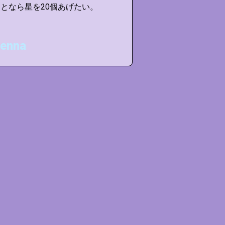
となら星を20個あげたい。
ことなら星を20
enna
Matt