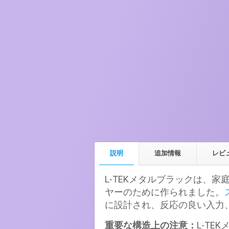
説明
追加情報
レビ
L-TEKメタルブラックは、
ヤーのために作られました。
に設計され、反応の良い入力
重要な構造上の注意：
L-T