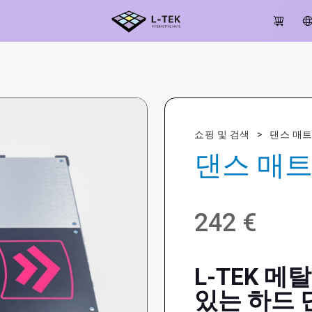
쇼핑 및 검색
>
댄스 매
댄스 매트 
242
€
L-TEK 메
있는 하드 