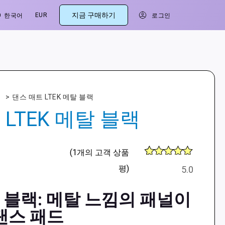
지금 구매하기
EUR
한국어
로그인
트
>
댄스 매트 LTEK 메탈 블랙
LTEK 메탈 블랙
(
1
개의 고객 상품
6
5
개의 고객
평)
5.0
평가를 기
준으로 5점
만점에
점
탈 블랙: 메탈 느낌의 패널이
으로 평가
됨
댄스 패드