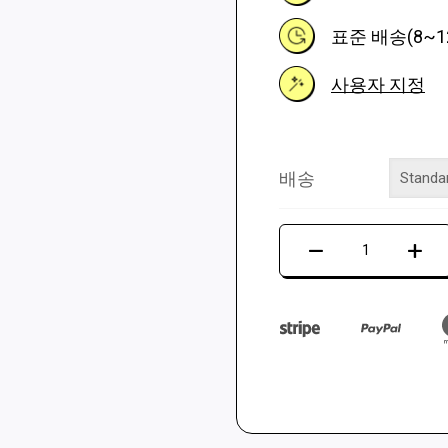
표준 배송(8~
사용자 지정
배송
댄
스
매
트
LTEK
메
탈
블
랙