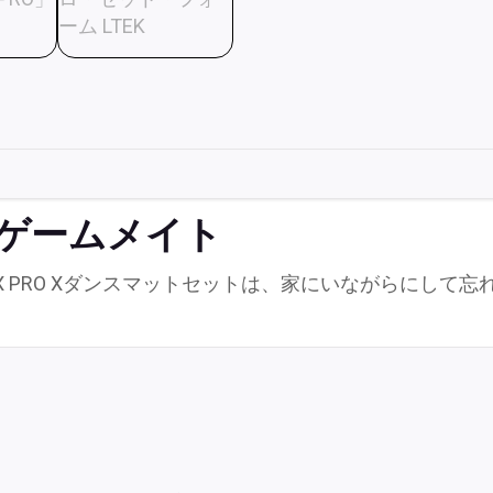
マ
ッ
ト
セ
ッ
ト
個
 + ゲームメイト
 PRO Xダンスマットセットは、家にいながらにして