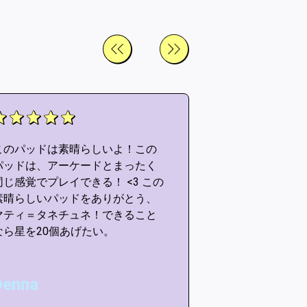
このパッドは素晴らしいよ！この
このパッドは素
パッドは、アーケードとまったく
パッドは、アー
同じ感覚でプレイできる！ <3 この
同じ感覚でプレイ
素晴らしいパッドをありがとう、
素晴らしいパッ
マティ＝タネチュネ！できること
マティ＝タネチ
なら星を20個あげたい。
なら星を20個あ
Denna
Matt