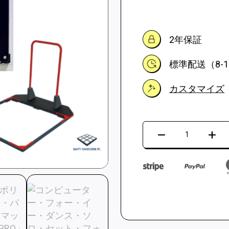
2年保証
標準配送（8-
カスタマイズ
ソ
ロ
で
踊
る
ダ
ン
ス