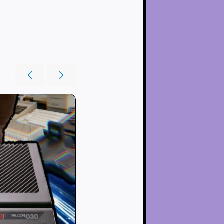
：
8.33%