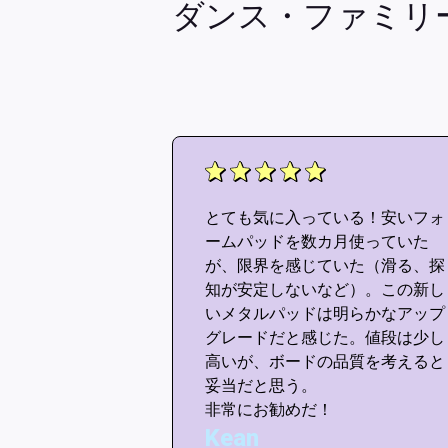
ダンス・ファミリ
らしいよ！この
とても気に入っている！安いフォ
ードとまったく
ームパッドを数カ月使っていた
きる！ <3 この
が、限界を感じていた（滑る、探
をありがとう、
知が安定しないなど）。この新し
ネ！できること
いメタルパッドは明らかなアップ
たい。
グレードだと感じた。値段は少し
高いが、ボードの品質を考えると
妥当だと思う。
非常にお勧めだ！
Kean