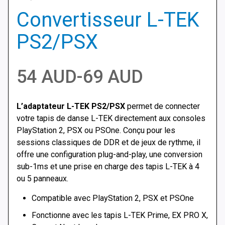
Convertisseur L-TEK
PS2/PSX
Plage
54
AUD
-
69
AUD
de
L’adaptateur L-TEK PS2/PSX
permet de connecter
prix :
votre tapis de danse L-TEK directement aux consoles
PlayStation 2, PSX ou PSOne. Conçu pour les
54 AUD
sessions classiques de DDR et de jeux de rythme, il
offre une configuration plug-and-play, une conversion
à
sub-1ms et une prise en charge des tapis L-TEK à 4
ou 5 panneaux.
69 AUD
Compatible avec PlayStation 2, PSX et PSOne
Fonctionne avec les tapis L-TEK Prime, EX PRO X,