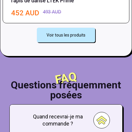
Tapis de danse LTEK Prime
452
AUD
493
AUD
UD
Voir tous les produits
UD
FAQ
Questions fréquemment
posées
Quand recevrai-je ma
commande ?