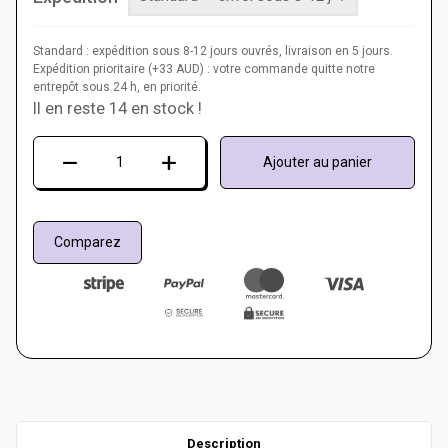
Standard : expédition sous 8-12 jours ouvrés, livraison en 5 jours.
Expédition prioritaire (+33 AUD) : votre commande quitte notre
entrepôt sous 24 h, en priorité.
Il en reste 14 en stock !
quantité
Ajouter au panier
de
Convertisseur
L-
Comparez
TEK
PS2/PSX
Description