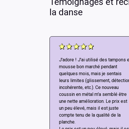
Témoignages et réci
la danse
!! Don’t listen to
J'adore ! J'ai utilisé des tampons 
re “not good
mousse bon marché pendant
ut any mods, the
quelques mois, mais je sentais
ike the arcade!
leurs limites (glissement, détectio
our ce pad
incohérente, etc.). Ce nouveau
donnerais 20
coussin en métal m'a semblé être
vais.
une nette amélioration. Le prix est
un peu élevé, mais il est juste
compte tenu de la qualité de la
planche.
Le prix est un peu élevé, mais il es