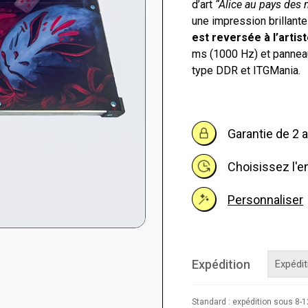
d’art
“Alice au pays des 
une impression brillant
est reversée à l’artist
ms (1000 Hz) et pannea
type DDR et ITGMania.
Garantie de 2 
Choisissez l'en
Personnaliser
Expédition
Standard : expédition sous 8-12