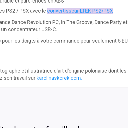
durable et pare-chocs en ABS
es PS2 / PSX avec le
convertisseur LTEK PS2/PSX
ance Dance Revolution PC, In The Groove, Dance Party et 
ez un concentrateur USB-C.
is pour les doigts à votre commande pour seulement 5 EU
graphe et illustratrice d'art d'origine polonaise dont les
 son travail sur
karolinaskorek.com.