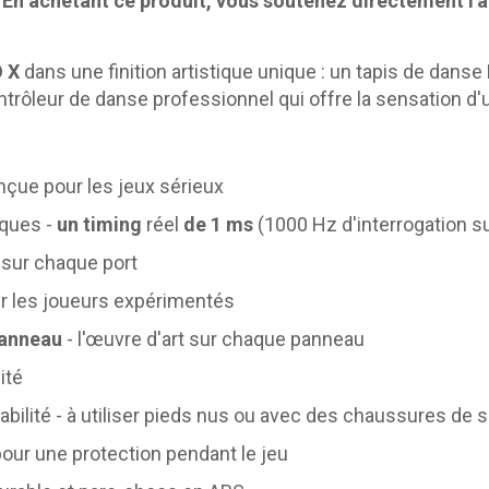
.
En achetant ce produit, vous soutenez directement l'a
 X
dans une finition artistique unique : un tapis de dans
ntrôleur de danse professionnel qui offre la sensation d'u
onçue pour les jeux sérieux
iques -
un timing
réel
de 1 ms
(1000 Hz d'interrogation s
 sur chaque port
our les joueurs expérimentés
panneau
- l'œuvre d'art sur chaque panneau
ité
abilité - à utiliser pieds nus ou avec des chaussures de s
our une protection pendant le jeu