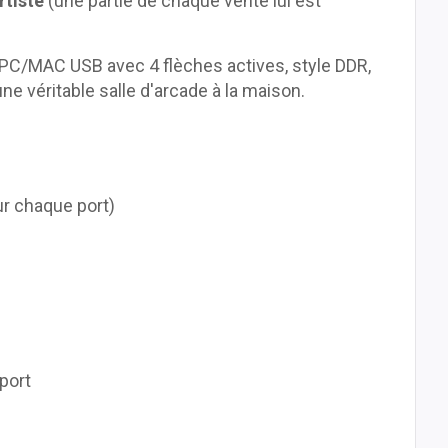
rtiste
(une partie de chaque vente lui est
e PC/MAC USB avec 4 flèches actives, style DDR,
ne véritable salle d'arcade à la maison.
ur chaque port)
port