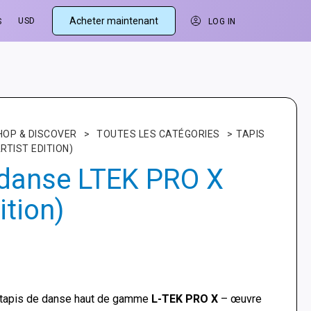
Acheter maintenant
USD
S
LOG IN
HOP & DISCOVER
>
TOUTES LES CATÉGORIES
>
TAPIS
RTIST EDITION)
 danse LTEK PRO X
ition)
tapis de danse haut de gamme
L-TEK PRO X
– œuvre