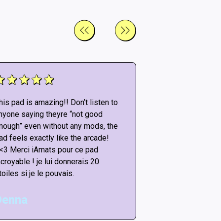
his pad is amazing!! Don’t listen to
This pad is amazi
nyone saying theyre “not good
anyone saying th
nough” even without any mods, the
enough” even wit
ad feels exactly like the arcade!
pad feels exactly
<3 Merci iAmats pour ce pad
<<3 Merci iAmat
ncroyable ! je lui donnerais 20
incroyable ! je l
toiles si je le pouvais.
étoiles si je le p
Denna
Matt