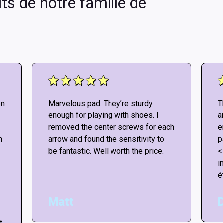
ts de notre famille de
en
Marvelous pad. They’re sturdy
T
enough for playing with shoes. I
a
removed the center screws for each
e
n
arrow and found the sensitivity to
p
be fantastic. Well worth the price.
<
i
é
Matt
t