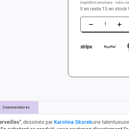
Expédition prioritaire : votre 
Il en reste 15 en stock !
quantité
de
Tapis
de
danse
LTEK
PRO
X
(Artist
Edition)
Commentaires
erveilles"
, dessinée par
Karolina Skorek
une talentueuse a